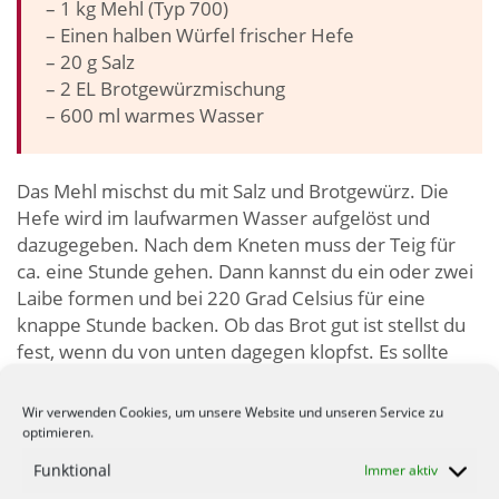
– 1 kg Mehl (Typ 700)
– Einen halben Würfel frischer Hefe
– 20 g Salz
– 2 EL Brotgewürzmischung
– 600 ml warmes Wasser
Das Mehl mischst du mit Salz und Brotgewürz. Die
Hefe wird im laufwarmen Wasser aufgelöst und
dazugegeben. Nach dem Kneten muss der Teig für
ca. eine Stunde gehen. Dann kannst du ein oder zwei
Laibe formen und bei 220 Grad Celsius für eine
knappe Stunde backen. Ob das Brot gut ist stellst du
fest, wenn du von unten dagegen klopfst. Es sollte
dann hohl klingen.
Wir verwenden Cookies, um unsere Website und unseren Service zu
Dein eigenes Getreide mahlen? ▸▸▸
optimieren.
Solche nach dieser Art gebackene Brote lassen sich
Funktional
Immer aktiv
mit jeder gewünschten Zutat verfeinern, wie